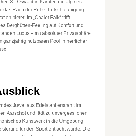
schen St. Oswald in Kärnten ein alpines
, das Raum für Ruhe, Entschleunigung
ation bietet. Im „Chalet Falk“ trifft
es Berghütten-Feeling auf Komfort und
tenden Luxus – mit absoluter Privatsphäre
 ganzjährig nutzbaren Pool in herrlicher
sse.
Ausblick
erndes Juwel aus Edelstahl erstrahlt im
en Aarschot und lädt zu unvergesslichen
armonisches Kunstwerk in die Umgebung
geisterung für den Sport entfacht wurde. Die