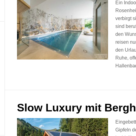
Ein Indoo
Rosenheim
verbirgt 
sind beru
den Wuns
reisen nu
den Urlau
Ruhe, off
Hallenbad
Slow Luxury mit Bergh
Eingebet
Gipfeln 