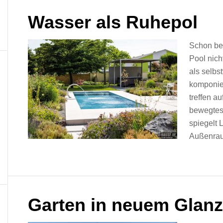
Wasser als Ruhepol
Schon bei
Pool nich
als selbs
komponier
treffen a
bewegtes 
spiegelt 
Außenraum
Garten in neuem Glanz