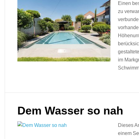
Einen bes
zu verwan
verbunde
vorhanden
Höhenunt
berücksic
gestaltet
im Markgr
Schwimmb
Dem Wasser so nah
Dieses An
einem See