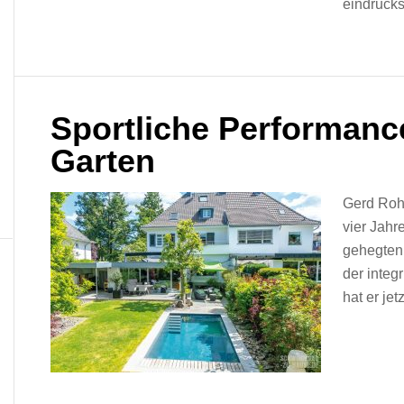
eindrucksv
Sportliche Performanc
Garten
Gerd Rohr
vier Jahr
gehegten
der inte
hat er je