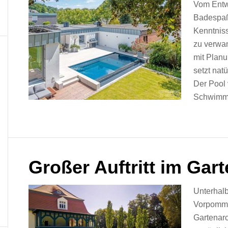
Vom Entwu
Badespaß
Kenntnis
zu verwa
mit Planu
setzt nat
Der Pool
Schwimmba
Großer Auftritt im Gar
Unterhal
Vorpommer
Gartenar