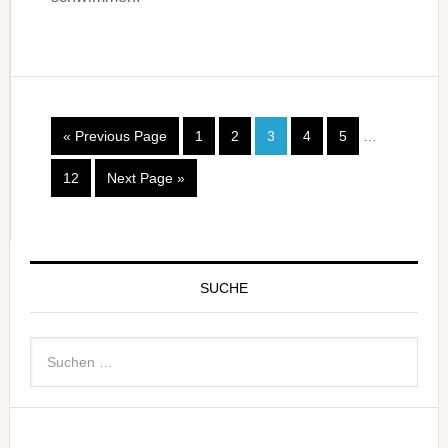
« Previous Page
1
2
3
4
5
…
12
Next Page »
SUCHE