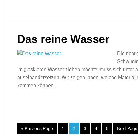
Das reine Wasser
Die richt
Schwimms
im glasklaren Wasser ziehen möchte, muss sich unter an
auseinandersetzen. Wir zeigen Ihnen, welche Materialie
kommen können.
« Previous Page
1
2
3
4
5
Next Page