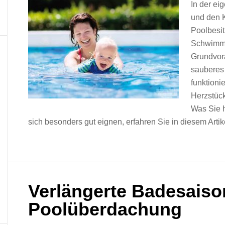
In der ei
und den 
Poolbesit
Schwimmb
Grundvor
sauberes 
funktioni
Herzstück
Was Sie h
sich besonders gut eignen, erfahren Sie in diesem Artik
Verlängerte Badesaiso
Poolüberdachung