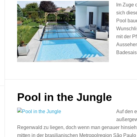
Im Zuge 
sich dies
Pool baue
Wunschlis
mit der P
Aussehen 
Badesais
Pool in the Jungle
Auf den e
außergew
Regenwald zu liegen, doch wenn man genauer hinsieht, 
mitten in der brasilianischen Metropolregion São Paul