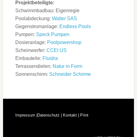
Projektbeteiligte:
Schwimmbadbau: Eigenregie
Poolabdeckung:
Walter SAS
Gegenstromanlage:
Endless Pools
Pumpen:
Speck Pumpen
Dosieranlage:
Poolpowershop
Scheinwerfer:
CCEI US
Einbauteile:
Fluidra
Terrassendielen:
Natur in Form
Sonnenschirm:
Schneider Schirme
Impressum |
Datenschutz |
Kontakt |
Print