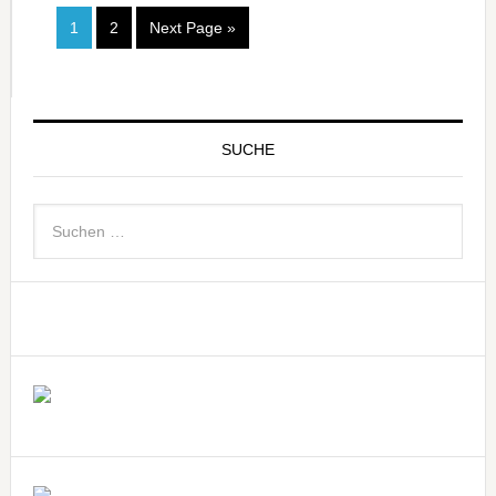
1
2
Next Page »
SUCHE