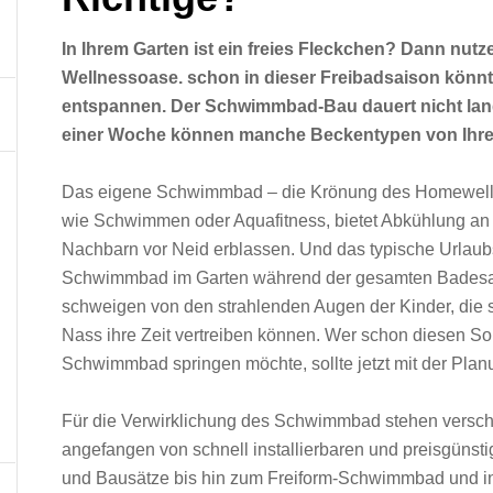
In Ihrem Garten ist ein freies Fleckchen? Dann nutze
Wellnessoase. schon in dieser Freibadsaison könn
entspannen. Der Schwimmbad-Bau dauert nicht lang
einer Woche können manche Beckentypen von Ihrem 
Das eigene Schwimmbad – die Krönung des Homewellness
wie Schwimmen oder Aquafitness, bietet Abkühlung an
Nachbarn vor Neid erblassen. Und das typische Urlaub
Schwimmbad im Garten während der gesamten Badesa
schweigen von den strahlenden Augen der Kinder, die s
Nass ihre Zeit vertreiben können. Wer schon diesen S
Schwimmbad springen möchte, sollte jetzt mit der Pla
Für die Verwirklichung des Schwimmbad stehen versc
angefangen von schnell installierbaren und preisgünst
und Bausätze bis hin zum Freiform-Schwimmbad und ind