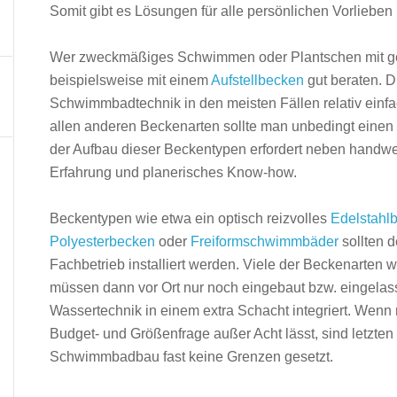
Somit gibt es Lösungen für alle persön­lichen Vorliebe
Wer zweckmäßiges Schwimmen oder Plantschen mit ger
beispielsweise mit einem
Aufstellbecken
gut beraten. 
Schwimmbadtechnik in den meisten Fällen relativ einfa
allen anderen Beckenarten sollte man unbedingt ein
der Aufbau dieser Beckentypen erfordert neben hand
Erfahrung und planerisches Know-how.
Beckentypen wie etwa ein optisch reizvolles
Edelstahl
Polyesterbecken
oder
Freiformschwimmbäder
sollten 
Fachbetrieb ins­talliert werden. Viele der Beckenarten w
müssen dann vor Ort nur noch eingebaut bzw. eingelass
Wassertechnik in einem extra Schacht integriert. Wenn 
Budget- und Größenfrage außer Acht lässt, sind letzten
Schwimmbadbau fast keine Grenzen gesetzt.