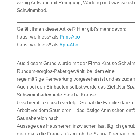
wenig Aufwand mit Reinigung, Wartung und was sonst n
Schwimmbad.
Gefällt Ihnen dieser Artikel? Hier gibt’s mehr davon:
haus+wellness* als
Print-Abo
haus+wellness* als
App-Abo
Aus diesem Grund wurde mit der Firma Krause Schwimm
Rundum-sorglos-Paket gewählt, bei dem eine
regelmäßige Fernwartung vorgesehen ist und es zudem ei
Auch bei den Einbauten selbst wurde das Ziel „Nur Spaß
Schwimmbadexperte Sascha Krause
beschreibt, akribisch verfolgt. So hat die Familie dank 
Arbeit vor dem Saunieren – das lästige Anmischen entfä
Saunabereich nach
Aussage des Hausherren inzwischen fast täglich genu
mehrmals die Frage aufkam, ob die Sauna überhaupt g