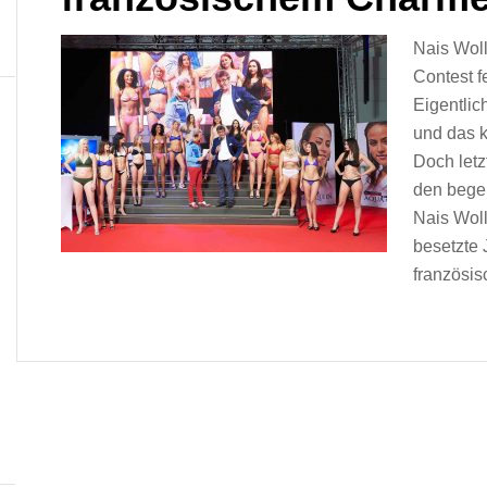
Nais Woll
Contest f
Eigentlic
und das k
Doch letz
den begeh
Nais Wol
besetzte 
französi