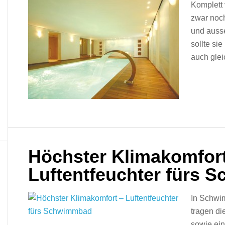
Komplett
zwar noch
und auss
sollte si
auch glei
Höchster Klimakomfort
Luftentfeuchter fürs
In Schwim
tragen di
sowie ein