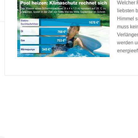
Welcher P
liebsten 
Himmel s
muss kei
Verlänger
werden u
energieeff