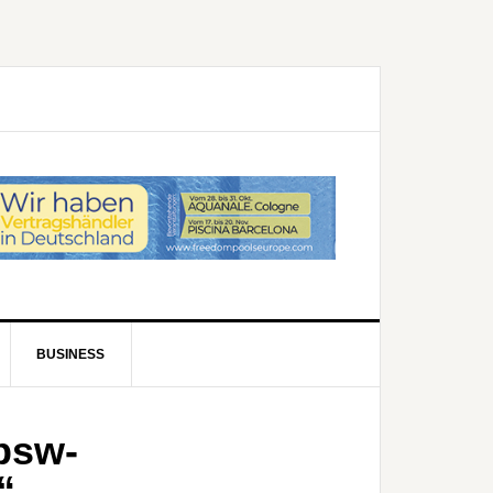
BUSINESS
bsw-
“