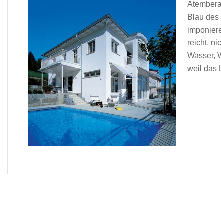
Atemberau
Blau des 
imponier
reicht, ni
Wasser, W
weil das 