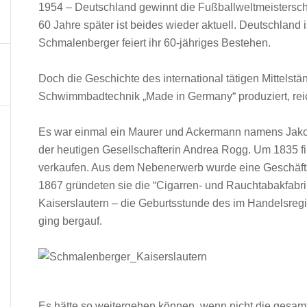
1954 – Deutschland gewinnt die Fußballweltmeistersc
60 Jahre später ist beides wieder aktuell. Deutschland 
Schmalenberger feiert ihr 60-jähriges Bestehen.
Doch die Geschichte des international tätigen Mittelst
Schwimmbadtechnik „Made in Germany“ produziert, reich
Es war einmal ein Maurer und Ackermann namens Jako
der heutigen Gesellschafterin Andrea Rogg. Um 1835 f
verkaufen. Aus dem Nebenerwerb wurde eine Geschäfts
1867 gründeten sie die “Cigarren- und Rauchtabakfabr
Kaiserslautern – die Geburtsstunde des im Handelsre
ging bergauf.
Es hätte so weitergehen können, wenn nicht die gesam