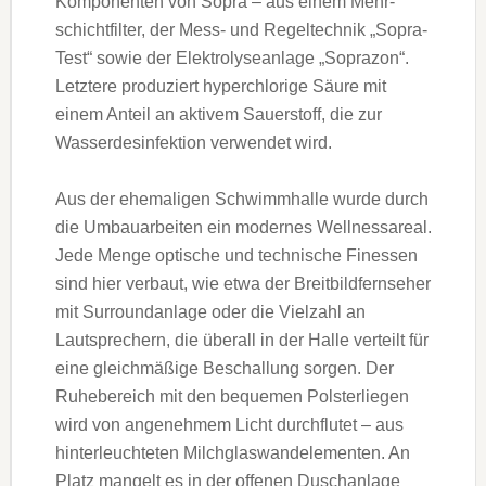
Kom­po­nenten von Sopra – aus einem Mehr­
schichtfilter, der Mess- und Regeltechnik „Sopra-
Test“ sowie der Elektrolyseanlage „Soprazon“.
Letztere produziert hyperchlorige Säure mit
einem Anteil an aktivem Sauerstoff, die zur
Wasserdes­infektion verwendet wird.
Aus der ehemaligen Schwimmhalle wurde durch
die Umbauarbeiten ein modernes Wellnessareal.
Jede Menge optische und technische Finessen
sind hier verbaut, wie etwa der Breitbildfernseher
mit Surroundanlage oder die Viel­zahl an
Lautsprechern, die überall in der Halle verteilt für
eine gleichmä­ßige Be­schallung sorgen. Der
Ruhebereich mit den bequemen Polsterliegen
wird von an­genehmem Licht durchflutet – aus
hinterleuchteten Milch­­glas­wandelementen. An
Platz mangelt es in der offenen Duschanlage