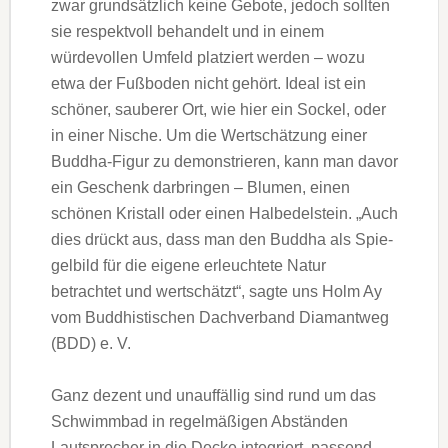
zwar grundsätzlich keine Gebote, jedoch sollten
sie respektvoll behandelt und in einem
würdevollen Umfeld platziert werden – wozu
etwa der Fußboden nicht gehört. Ideal ist ein
schöner, sauberer Ort, wie hier ein Sockel, oder
in einer Nische. Um die Wertschätzung einer
Bud­dha-Figur zu demonstrieren, kann man davor
ein Geschenk darbringen – Blu­men, einen
schönen Kristall oder ei­nen Halbedelstein. „Auch
dies drückt aus, dass man den Buddha als Spie­
gelbild für die eigene erleuchtete Na­tur
betrachtet und wertschätzt“, sagte uns Holm Ay
vom Buddhistischen Dachverband Dia­mant­weg
(BDD) e. V.
Ganz dezent und unauffällig sind rund um das
Schwimmbad in regelmäßigen Abständen
Lautsprecher in die Decke integriert, passend