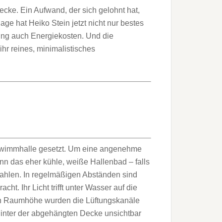
cke. Ein Aufwand, der sich gelohnt hat,
e hat Heiko Stein jetzt nicht nur bestes
ng auch Energie­kos­ten. Und die
hr reines, minimalistisches
chwimmhalle gesetzt. Um eine angenehme
nn das eher kühle, weiße Hallenbad – falls
ahlen. In regelmäßigen Abständen sind
t. Ihr Licht trifft unter Wasser auf die
n Raum­höhe wurden die Lüftungs­kanäle
 hinter der abgehängten Decke unsichtbar