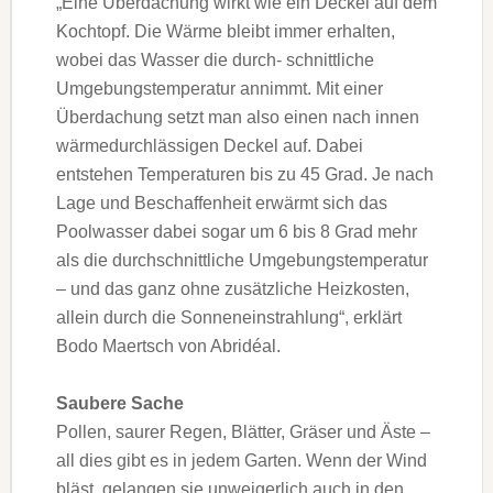
„Eine Überdachung wirkt wie ein Deckel auf dem
Kochtopf. Die Wärme bleibt immer erhalten,
wobei das Wasser die durch- schnittliche
Umgebungs­­­­temp­e­­­­ratur annimmt. Mit einer
Überdachung setzt man also einen nach innen
wärmedurchlässigen Deckel auf. Dabei
entstehen Temperaturen bis zu 45 Grad. Je nach
Lage und Beschaffen­heit erwärmt sich das
Poolwasser dabei sogar um 6 bis 8 Grad mehr
als die durchschnittliche Umgebungs­temperatur
– und das ganz ohne zusätzliche Heizkosten,
allein durch die Sonnen­einstrahlung“, erklärt
Bodo Maertsch von Abridéal.
Saubere Sache
Pollen, saurer Regen, Blätter, Gräser und Äste –
all dies gibt es in jedem Garten. Wenn der Wind
bläst, gelangen sie unweigerlich auch in den