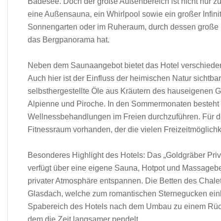
Badesee. Doch der große Außenbereich ist nicht nur z
eine Außensauna, ein Whirlpool sowie ein großer Infin
Sonnengarten oder im Ruheraum, durch dessen große Fe
das Bergpanorama hat.
Neben dem Saunaangebot bietet das Hotel verschiede
Auch hier ist der Einfluss der heimischen Natur sichtb
selbsthergestellte Öle aus Kräutern des hauseigenen 
Alpienne und Piroche. In den Sommermonaten besteht 
Wellnessbehandlungen im Freien durchzuführen. Für den
Fitnessraum vorhanden, der die vielen Freizeitmöglich
Besonderes Highlight des Hotels: Das „Goldgräber Priva
verfügt über eine eigene Sauna, Hotpot und Massagebe
privater Atmosphäre entspannen. Die Betten des Chalets
Glasdach, welche zum romantischen Sternegucken einlä
Spabereich des Hotels nach dem Umbau zu einem Rückz
dem die Zeit langsamer pendelt.