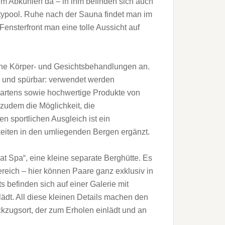
um Abkühlen da – in ihm befinden sich auch
itypool. Ruhe nach der Sauna findet man im
nsterfront man eine tolle Aussicht auf
ne Körper- und Gesichtsbehandlungen an.
ar und spürbar: verwendet werden
Gartens sowie hochwertige Produkte von
zudem die Möglichkeit, die
 sportlichen Ausgleich ist ein
keiten in den umliegenden Bergen ergänzt.
t Spa“, eine kleine separate Berghütte. Es
reich – hier können Paare ganz exklusiv in
 befinden sich auf einer Galerie mit
dt. All diese kleinen Details machen den
ugsort, der zum Erholen einlädt und an